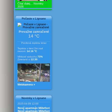
Čítať ďalej…
Novinky
2026
Počasie v Lignane
Prevažne zamračené
14 °C
Pocitová teplota teraz
Teplota v tieni 2m nad
morom:
14.16 °C
Vlhkosť vzduchu
73%
Zmerané o
12:30
Webkamera »
Novinky v Lignane
2025-04-09 12:00
Nový apartmán Millefiori
Nový apartmán Millefiori