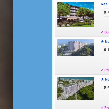
Rez.
🏠 
✓ Dob
★ No
🏠 
✓ Pri
★ No
🏠 
✓ Pr