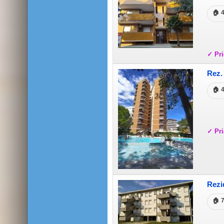
🏠 
✓ Pri
Rez.
🏠 
✓ Pri
Rezi
🏠 