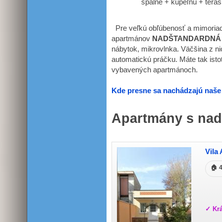
spálne + kúpeľňu + tera
Pre veľkú obľúbenosť a mimoriad
apartmánov
N
ADŠTANDARDNÁ
nábytok, mikrovlnka. Väčšina z ni
automatickú práčku. Máte tak isto
vybavených apartmánoch.
Kde presne sa nachádzajú naše 
Apartmány s nad
Vila
🏠 
✓ Krá