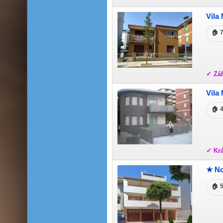
Vila 
🏠 
✓ Záh
Vila
🏠 
✓ Krá
★ No
🏠 