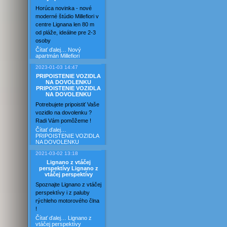
Horúca novinka - nové
moderné štúdio Millefiori v
centre Lignana len 80 m
od pláže, ideálne pre 2-3
osoby
Čítať ďalej…
Nový
apartmán Millefiori
2023-01-03 14:47
PRIPOISTENIE VOZIDLA
NA DOVOLENKU
PRIPOISTENIE VOZIDLA
NA DOVOLENKU
Potrebujete pripoistiť Vaše
vozidlo na dovolenku ?
Radi Vám pomôžeme !
Čítať ďalej…
PRIPOISTENIE VOZIDLA
NA DOVOLENKU
2021-03-02 13:18
Lignano z vtáčej
perspektívy
Lignano z
vtáčej perspektívy
Spoznajte Lignano z vtáčej
perspektívy i z paluby
rýchleho motorového člna
!
Čítať ďalej…
Lignano z
vtáčej perspektívy