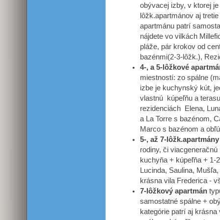
obývacej izby, v ktorej j
lôžk.apartmánov aj treti
apartmánu patrí samosta
nájdete vo vilkách Millef
pláže, pár krokov od cen
bazénmi(2-3-lôžk.), Rezid
4-, a 5-lôžkové apartm
miestností: zo spálne (m
izbe je kuchynský kút, j
vlastnú kúpeľňu a terasu
rezidenciách Elena, Luna
a La Torre s bazénom, C
Marco s bazénom a obľúb
5-, až 7-lôžk.apartmány
rodiny, či viacgeneračnú
kuchyňa + kúpeľňa + 1-2 
Lucinda, Saulina, Mušľa,
krásna vila Frederica - 
7-lôžkový apartmán
typ
samostatné spálne + obýv
kategórie patrí aj krásn