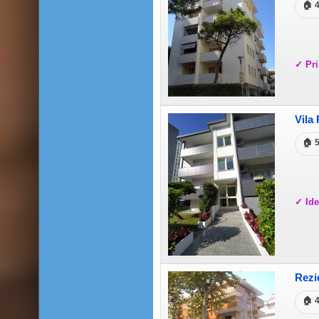
🏠 
✓ Pri
Vila
🏠 
✓ Ide
Rezi
🏠 