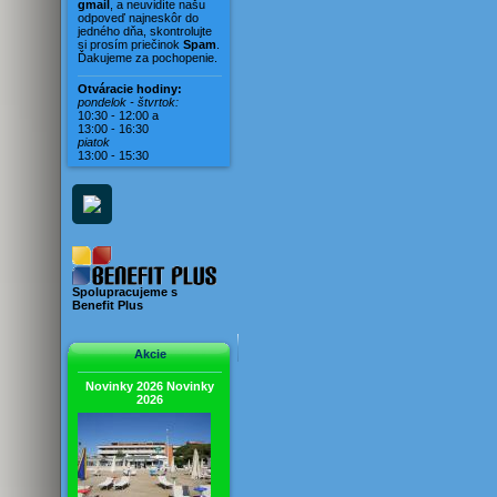
Vila Karin
gmail
, a neuvidíte našu
odpoveď najneskôr do
Vila Magdaléna
jedného dňa, skontrolujte
si prosím priečinok
Spam
.
Vila Mara
Ďakujeme za pochopenie.
Vila Mirella
Otváracie hodiny:
Vila Mušľa
pondelok - štvrtok:
10:30 - 12:00 a
Vila Nerona
13:00 - 16:30
piatok
Vila Rosina
13:00 - 15:30
Vila Viera
Vila Vivien
Spolupracujeme s
Benefit Plus
Akcie
Novinky 2026
Novinky
2026