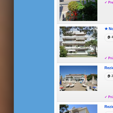
✓ Pr
★ No
🏠 
✓ Pri
Rezi
🏠 
✓ Pri
Rezi