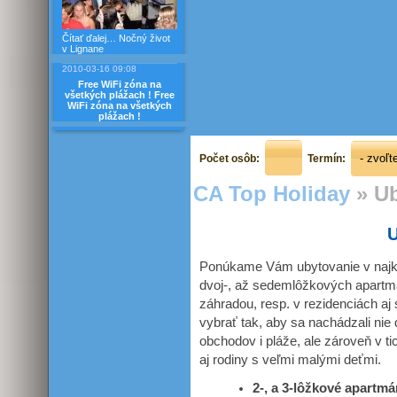
Čítať ďalej…
Nočný život
v Lignane
2010-03-16 09:08
Free WiFi zóna na
všetkých plážach !
Free
WiFi zóna na všetkých
plážach !
Počet osôb:
Termín:
CA Top Holiday
»
Ub
U
Ponúkame Vám ubytovanie v najkra
dvoj-, až sedemlôžkových apartmá
záhradou, resp. v rezidenciách a
vybrať tak, aby sa nachádzali nie 
obchodov i pláže, ale zároveň v tic
aj rodiny s veľmi malými deťmi.
2-, a 3-lôžkové apartm