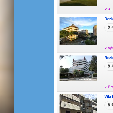
✓ Aj 
Rezi
🏠 
✓ výb
Rezi
🏠 
✓ Pr
Vila
🏠 