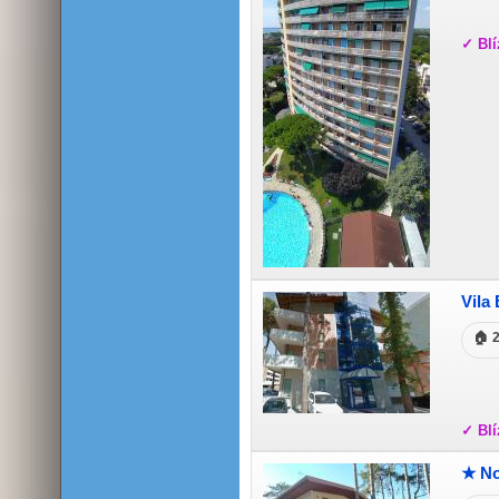
✓ Blí
Vila
🏠 2
✓ Blí
★ No