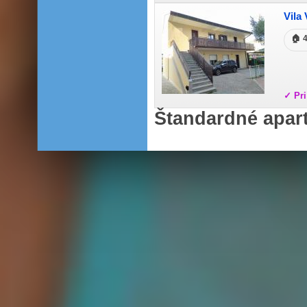
Vila 
🏠 
✓ Pri
Štandardné apar