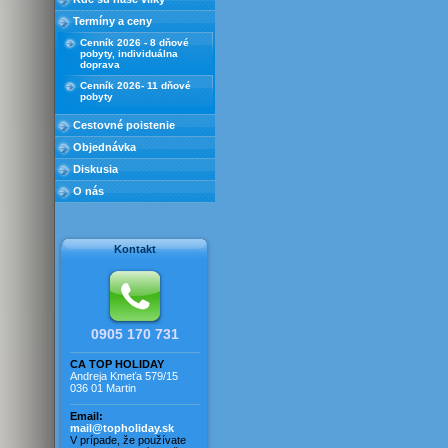
bazénom
Termíny a ceny
Rez. Duna s bazénom
Cenník 2026 - 8 dňové
Rez. Kryštál s bazénmi
pobyty, individuálna
doprava
Rez. Marco s bazénom
Cenník 2026- 11 dňové
Rez. Michelangelo
pobyty
Rez. Millefiori
Cestovné poistenie
Rez. Millefiori - trilokál
Objednávka
Rez. Torre s bazénom
Diskusia
Rezidencia Jupiter
O nás
Rezidencia Lucinda
Rezidencia Lukrécia
Rezidencia Luna
Kontakt
Rezidencia Poppy
Rezidencia Primula
Rezidencia Saulina
Rezidencia pri mori
0905 170 731
Vila Adriana
CA TOP HOLIDAY
Vila Caroline
Andreja Kmeťa 579/15
036 01 Martin
Vila Elena
Vila Frederica
Email:
mail@topholiday.sk
Vila Jantár
V prípade, že používate