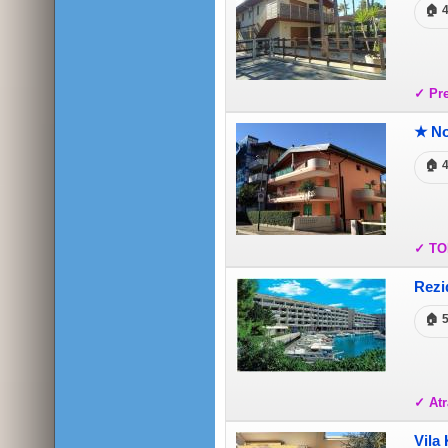
🏠 
✓ Pr
★ No
🏠 
✓ TO
Rezi
🏠 
✓ Atr
Vila 