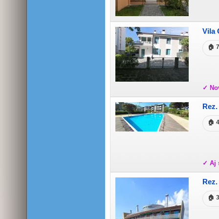
Vila
🏠 
✓ Nov
Rez.
🏠 
✓ Aj
Rez.
🏠 