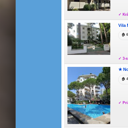
✓ Krá
Vila
🏠 
✓ 3-
★ No
🏠 
✓ Pri