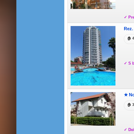
✓ Pr
Rez.
🏠 
✓ S 
★ No
🏠 
✓ Dob