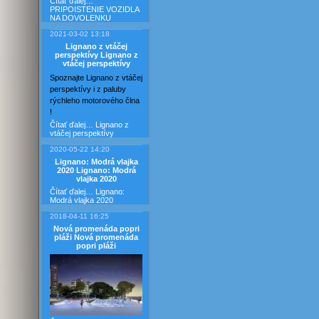
Čítať ďalej…
PRIPOISTENIE VOZIDLA
NA DOVOLENKU
2021-03-02 13:18
Lignano z vtáčej
perspektívy
Lignano z
vtáčej perspektívy
Spoznajte Lignano z vtáčej
perspektívy i z paluby
rýchleho motorového člna
!
Čítať ďalej…
Lignano z
vtáčej perspektívy
2020-05-22 14:20
Lignano: Modrá vlajka
2020
Lignano: Modrá
vlajka 2020
Čítať ďalej…
Lignano:
Modrá vlajka 2020
2018-04-11 16:25
Nová promenáda popri
pláži
Nová promenáda
popri pláži