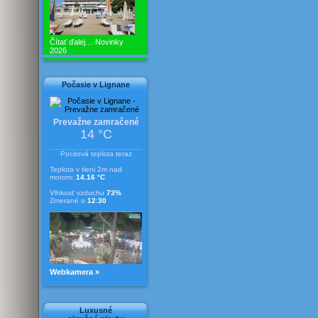
Čítať ďalej…
Novinky
2026
Počasie v Lignane
Prevažne zamračené
14 °C
Pocitová teplota teraz
Teplota v tieni 2m nad
morom:
14.16 °C
Vlhkosť vzduchu
73%
Zmerané o
12:30
Webkamera »
Luxusné