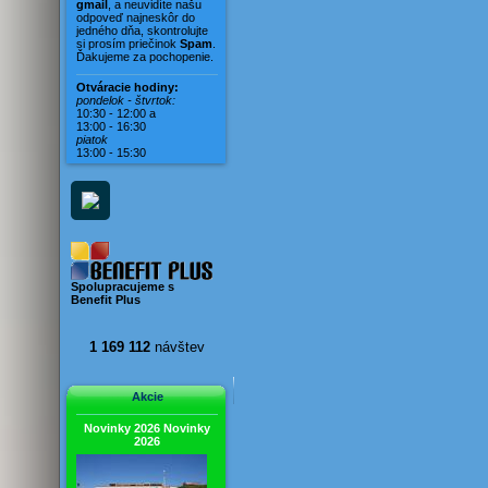
Vila Karin
gmail
, a neuvidíte našu
odpoveď najneskôr do
Vila Magdaléna
jedného dňa, skontrolujte
si prosím priečinok
Spam
.
Vila Mara
Ďakujeme za pochopenie.
Vila Mirella
Otváracie hodiny:
Vila Mušľa
pondelok - štvrtok:
10:30 - 12:00 a
Vila Nerona
13:00 - 16:30
piatok
Vila Rosina
13:00 - 15:30
Vila Viera
Vila Vivien
Spolupracujeme s
Benefit Plus
1 169 112
návštev
Akcie
Novinky 2026
Novinky
2026