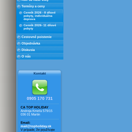
bazénom
Termíny a ceny
Rez. Duna s bazénom
Cenník 2026 - 8 dňové
Rez. Kryštál s bazénmi
pobyty, individuálna
doprava
Rez. Marco s bazénom
Cenník 2026- 11 dňové
Rez. Michelangelo
pobyty
Rez. Millefiori
Cestovné poistenie
Rez. Millefiori - trilokál
Objednávka
Rez. Torre s bazénom
Diskusia
Rezidencia Jupiter
O nás
Rezidencia Lucinda
Rezidencia Lukrécia
Rezidencia Luna
Kontakt
Rezidencia Poppy
Rezidencia Primula
Rezidencia Saulina
Rezidencia pri mori
0905 170 731
Vila Adriana
CA TOP HOLIDAY
Vila Caroline
Andreja Kmeťa 579/15
036 01 Martin
Vila Elena
Vila Frederica
Email:
mail@topholiday.sk
Vila Jantár
V prípade, že používate