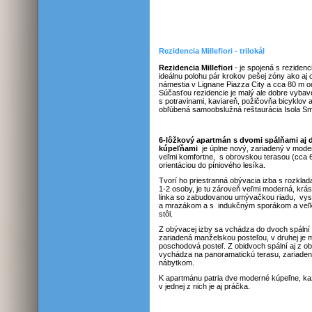
Rezidencia Millefiori - trilokál
Rezidencia Millefiori
- je spojená s reziden
ideálnu polohu pár krokov pešej zóny ako aj 
námestia v Lignane Piazza City a cca 80 m o
Súčasťou rezidencie je malý ale dobre vyba
s potravinami, kaviareň, požičovňa bicyklov 
obľúbená samoobslužná reštaurácia Isola Sm
6-lôžkový apartmán s dvomi spálňami aj 
kúpeľňami
je úplne nový, zariadený v mode
veľmi komfortne, s obrovskou terasou (cca
orientáciou do píniového lesíka.
Tvorí ho priestranná obývacia izba s rozkl
1-2 osoby, je tu zároveň veľmi moderná, kr
linka so zabudovanou umývačkou riadu, vys
a mrazákom a s indukčným sporákom a veľk
stôl.
Z obývacej izby sa vchádza do dvoch spální :
zariadená manželskou posteľou, v druhej je
poschodová posteľ. Z obidvoch spální aj z ob
vychádza na panoramatickú terasu, zariade
nábytkom.
K apartmánu patria dve moderné kúpeľne, ka
v jednej z nich je aj práčka.