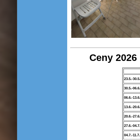
Ceny 2026 
23.5.-30.5
30.5.-06.6
06.6.-13.6
13.6.-20.6
20.6.-27.6
27.6.-04.7
04.7.-11.7.