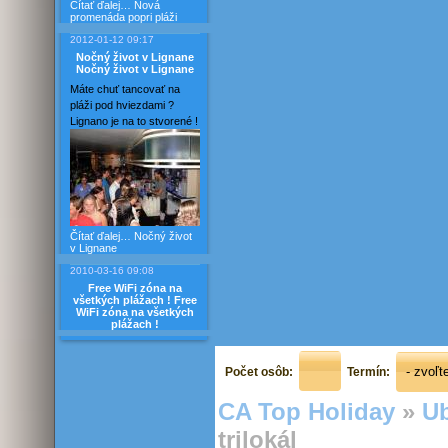
Čítať ďalej…
Nová
promenáda popri pláži
2012-01-12 09:17
Nočný život v Lignane
Nočný život v Lignane
Máte chuť tancovať na
pláži pod hviezdami ?
Lignano je na to stvorené !
Čítať ďalej…
Nočný život
v Lignane
2010-03-16 09:08
Free WiFi zóna na
všetkých plážach !
Free
WiFi zóna na všetkých
plážach !
Počet osôb:
Termín:
CA Top Holiday
»
Ub
trilokál