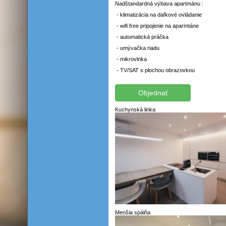
Nadštandardná výbava apartmánu :
- klimatizácia na daľkové ovládanie
- wifi free pripojenie na aparmtáne
- automatická práčka
- umývačka riadu
- mikrovlnka
- TV/SAT s plochou obrazovkou
Kuchynská linka
Menšia spálňa