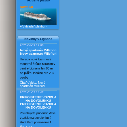
okružné plavby
Novinka!
» Vyhladať plavbu »
Novinky v Lignane
2025-04-09 12:00
Nový apartmán Millefiori
Nový apartmán Millefiori
Horúca novinka - nové
moderné štúdio Millefiori v
centre Lignana len 80 m
od pláže, ideálne pre 2-3
osoby
Čítať ďalej…
Nový
apartmán Millefiori
2023-01-03 14:47
PRIPOISTENIE VOZIDLA
NA DOVOLENKU
PRIPOISTENIE VOZIDLA
NA DOVOLENKU
Potrebujete pripoistiť Vaše
vozidlo na dovolenku ?
Radi Vám pomôžeme !