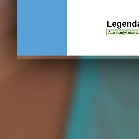
Legenda
Apartmán(y) ešte
v