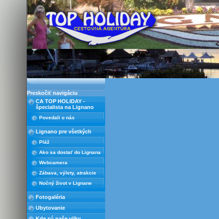
Preskočiť navigáciu
CA TOP HOLIDAY -
špecialista na Lignano
Povedali o nás
Lignano pre všetkých
Pláž
Ako sa dostať do Lignana
Webcamera
Zábava, výlety, atrakcie
Nočný život v Lignane
Fotogaléria
Ubytovanie
Kde sú naše vilky
Rez. Casa Marina s