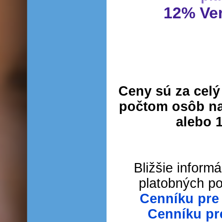
12% Ver
Ceny sú za cel
počtom osôb na 
alebo 1
Bližšie inform
platobných p
Cenníku pre
Cenníku pr