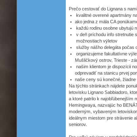
Prečo cestovať do Lignana s nami
kvalitné overené apartmány na
ako jedna z mála CA ponúkame
každú rodinu osobne ubytujú na
v deň príchodu info stretnutie
možnostiach výletov
služby nášho delegáta počas 
organizujeme fakultatívne výle
Mušličkový ostrov, Trieste - 
našim klientom je dispozícii no
odprevadiť na stanicu prvej p
naše ceny sú konečné, žiadne 
Na týchto stránkach nájdete ponu
letovisku Lignano Sabbiadoro, kto
a ktoré patrilo k najobľúbenejším
Hemingwaya, nazvajúc ho BENÁT
moderným, vybaveným letoviskom
ideálnym miestom pre strávenie ak
seniorov.