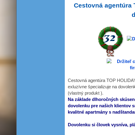
Cestovná agentúra 
Cestovná agentúra TOP HOLIDAY 
exluzívne špecializuje na dovolen
(vlastný produkt ).
Na základe dlhoročných skúseno
dovolenku pre našich klientov 
kvalitné apartmány s nadštand
Dovolenku si človek vysníva, plán