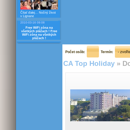
Čítať ďalej…
Nočný život
v Lignane
2010-03-16 09:08
Free WiFi zóna na
všetkých plážach !
Free
WiFi zóna na všetkých
plážach !
Počet osôb:
Termín:
CA Top Holiday
»
Do