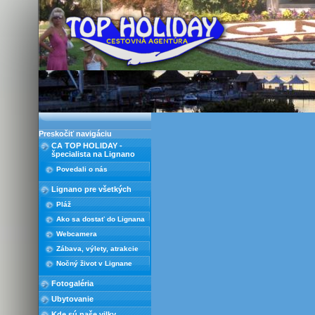
Preskočiť navigáciu
CA TOP HOLIDAY -
špecialista na Lignano
Povedali o nás
Lignano pre všetkých
Pláž
Ako sa dostať do Lignana
Webcamera
Zábava, výlety, atrakcie
Nočný život v Lignane
Fotogaléria
Ubytovanie
Kde sú naše vilky
Rez. Casa Marina s