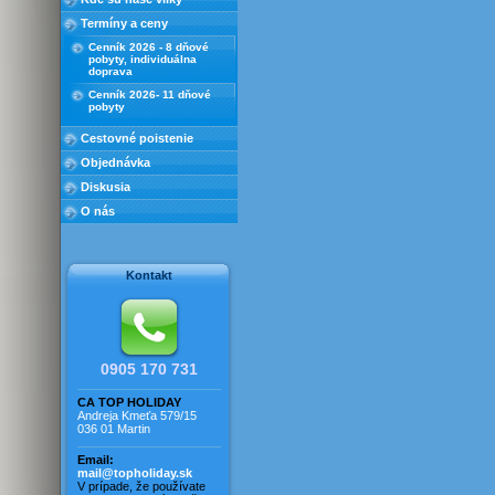
bazénom
Termíny a ceny
Rez. Duna s bazénom
Cenník 2026 - 8 dňové
Rez. Kryštál s bazénmi
pobyty, individuálna
doprava
Rez. Marco s bazénom
Cenník 2026- 11 dňové
Rez. Michelangelo
pobyty
Rez. Millefiori
Cestovné poistenie
Rez. Millefiori - trilokál
Objednávka
Rez. Torre s bazénom
Diskusia
Rezidencia Jupiter
O nás
Rezidencia Lucinda
Rezidencia Lukrécia
Rezidencia Luna
Kontakt
Rezidencia Poppy
Rezidencia Primula
Rezidencia Saulina
Rezidencia pri mori
0905 170 731
Vila Adriana
CA TOP HOLIDAY
Vila Caroline
Andreja Kmeťa 579/15
036 01 Martin
Vila Elena
Vila Frederica
Email:
mail@topholiday.sk
Vila Jantár
V prípade, že používate