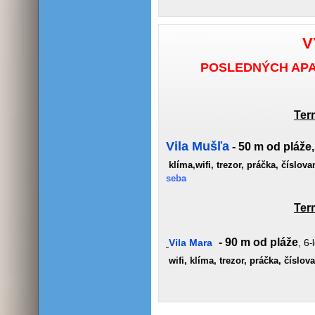
V
POSLEDNÝCH APA
Term
Vila Mušľa
- 50 m od pláže,
klíma,wifi, trezor, práčka, číslov
seba
Term
- 90 m od pláže
Vila Mara
, 6
-
wifi, klíma, trezor, práčka, číslo