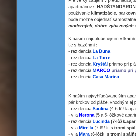
Pre veľký záujem v predchádzaj
apartmánov s
NADŠTANDARDN
používanie
klimatizácie, parkov
bude možné objednať samostatn
moderných, dobre vybavených 
K naším najobľúbenejším vilkám/
tie s bazénmi :
- rezidencia
La Duna
- rezidencia
La Torre
- rezidencia
Kryštál
priamo pri pl
- rezidencia
M
ARCO
priamo pri 
- rezidencia
Casa Marina
K naším najvyhľadávanejším apart
pár krokov od pláže, vhodným aj pr
- rezidencia
Saulina
(4-6-lôžk.ap
- vila
Nerona
(5 a 6-lôžkové apar
- rezidencia
Lucinda
(
7-lôžk.apa
- vila
Mirella
(7-lôžk.
s tromi spá
- vila
Mara
(6-lôžk.
s tromi spálň