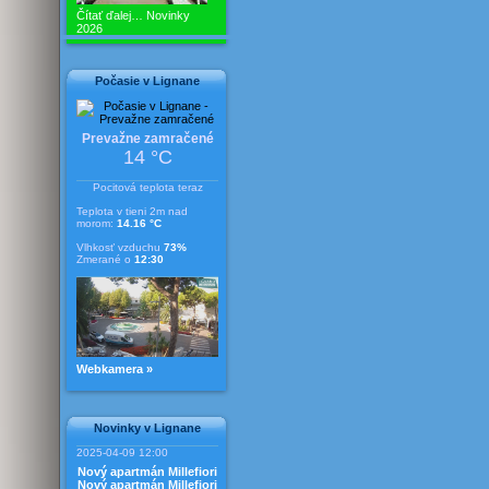
Čítať ďalej…
Novinky
2026
Počasie v Lignane
Prevažne zamračené
14 °C
Pocitová teplota teraz
Teplota v tieni 2m nad
morom:
14.16 °C
Vlhkosť vzduchu
73%
Zmerané o
12:30
Webkamera »
Novinky v Lignane
2025-04-09 12:00
Nový apartmán Millefiori
Nový apartmán Millefiori