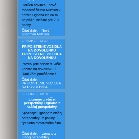
Horúca novinka - nové
moderné štúdio Millefiori v
centre Lignana len 80 m
od pláže, ideálne pre 2-3
osoby
Čítať ďalej…
Nový
apartmán Millefiori
2023-01-03 14:47
PRIPOISTENIE VOZIDLA
NA DOVOLENKU
PRIPOISTENIE VOZIDLA
NA DOVOLENKU
Potrebujete pripoistiť Vaše
vozidlo na dovolenku ?
Radi Vám pomôžeme !
Čítať ďalej…
PRIPOISTENIE VOZIDLA
NA DOVOLENKU
2021-03-02 13:18
Lignano z vtáčej
perspektívy
Lignano z
vtáčej perspektívy
Spoznajte Lignano z vtáčej
perspektívy i z paluby
rýchleho motorového člna
!
Čítať ďalej…
Lignano z
vtáčej perspektívy