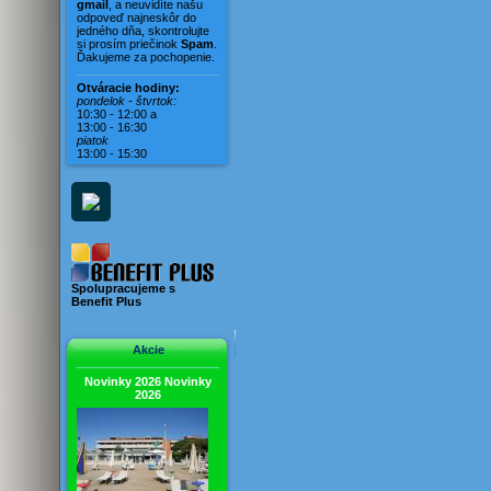
Vila Karin
gmail
, a neuvidíte našu
odpoveď najneskôr do
Vila Magdaléna
jedného dňa, skontrolujte
si prosím priečinok
Spam
.
Vila Mara
Ďakujeme za pochopenie.
Vila Mirella
Otváracie hodiny:
Vila Mušľa
pondelok - štvrtok:
10:30 - 12:00 a
Vila Nerona
13:00 - 16:30
piatok
Vila Rosina
13:00 - 15:30
Vila Viera
Vila Vivien
Spolupracujeme s
Benefit Plus
Akcie
Novinky 2026
Novinky
2026