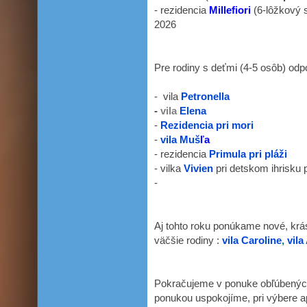
- rezidencia
Millefiori
(6-lôžkový 
2026
Pre rodiny s deťmi (4-5 osôb) od
- vila
Petronella
-
vila
Elena
-
Rezidencia pri mori
-
vila Muš
ľa
- rezidencia
Primula pri pláži
- vilka
Vivien
pri detskom ihrisku p
-
Aj tohto roku ponúkame nové, krá
väčšie rodiny :
vila Caroline
,
vila
Pokračujeme v ponuke obľúbený
ponukou uspokojíme, pri výbere 